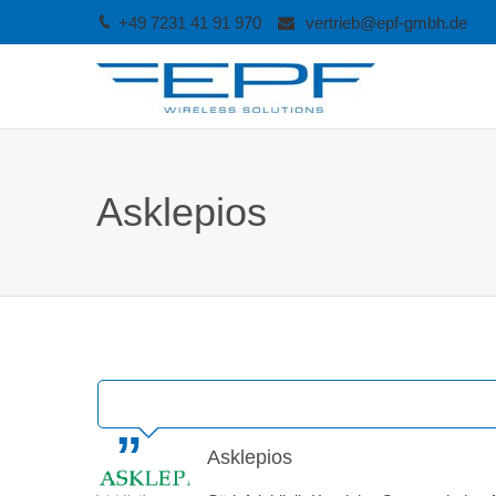
+49 7231 41 91 970
vertrieb@epf-gmbh.de
Asklepios
Asklepios