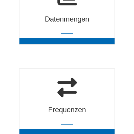
Datenmengen
Datenmengen
Mit dieser Funktechnik lassen sich auch
über größere Entfernungen Datenmengen
mit bis zu 600 Mbit/s übertragen.
Frequenzen