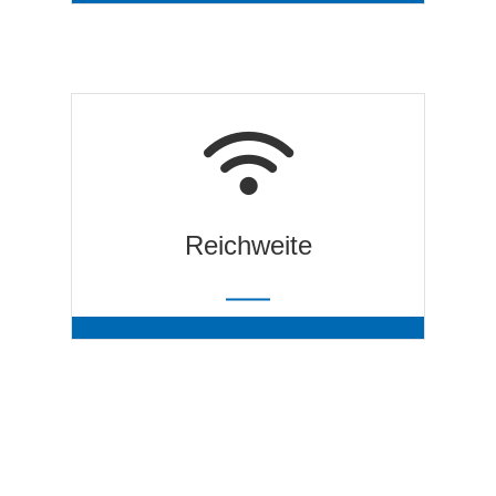
Frequenzen
In Deutschland sind 2,4 GHZ- und 5 GHZ-
Band Frequenzbereiche verwendbar und
damit unterschiedliche Datenmengen.
Reichweite
Reichweite
Reichweiten von 100 Metern sind ohne